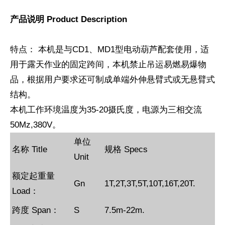
产品说明 Product Description
特点： 本机是与CD1、MD1型电动葫芦配套使用，适
用于露天作业的固定跨间，本机禁止吊运易燃易爆物
品，根据用户要求还可制成单端外伸悬臂式或无悬臂式
结构。
本机工作环境温度为35-20摄氏度，电源为三相交流
50Mz,380V。
单位
名称 Title
规格 Specs
Unit
1
2
3
额定起重量
Gn
1T,2T,3T,5T,10T,16T,20T.
Load：
跨度 Span：
S
7.5m-22m.