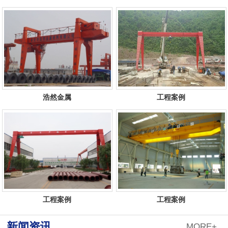
服务电话：
13853815857
服务电话：
13853815857
浩然金属
工程案例
服务电话：
13853815857
服务电话：
13853815857
工程案例
工程案例
服务电话：
13853815857
服务电话：
13853815857
新闻资讯
MORE+