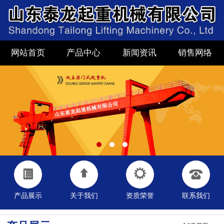
网站首页
产品中心
新闻资讯
销售网络
产品展示
关于我们
资质荣誉
联系我们