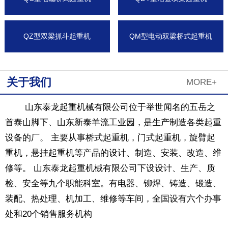
QZ型双梁抓斗起重机
QM型电动双梁桥式起重机
关于我们
MORE+
山东泰龙起重机械有限公司位于举世闻名的五岳之
首泰山脚下、山东新泰羊流工业园，是生产制造各类起重
设备的厂。 主要从事桥式起重机，门式起重机，旋臂起
重机，悬挂起重机等产品的设计、制造、安装、改造、维
修等。 山东泰龙起重机械有限公司下设设计、生产、质
检、安全等九个职能科室。有电器、铆焊、铸造、锻造、
装配、热处理、机加工、维修等车间，全国设有六个办事
处和20个销售服务机构