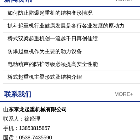
如何防止防爆起重机的结构变形情况
抓斗起重机行业健康发展是各行各业发展的原动力
桥式双梁起重机创一流越千日再创佳绩
防爆起重机作为主要的动力设备
电动葫芦的防护等级必须提高安全性能
桥式起重机主梁形式及结构介绍
联系我们
MORE+
山东泰龙起重机械有限公司
联系人：徐经理
手机：13853815857
固话：0538-7435590